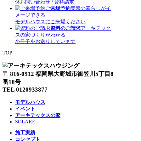
休
お問い合わせ / 資料請求
ご来場予約
実際の暮らしがイ
メージできる
モデルハウスにご来場ください
資料のご請求
アーキテック
スの家づくりがわかる
小冊子をお送りしています
TOP
〒 816-0912 福岡県大野城市御笠川5丁目8
番18号
TEL 0120933877
モデルハウス
イベント
アーキテックスの家
SOLARE
施工実績
コンセプト