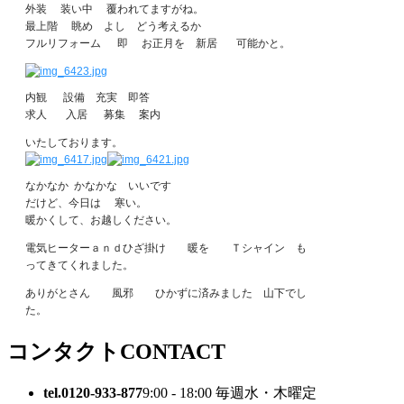
外装 装い中 覆われてますがね。
最上階 眺め よし どう考えるか
フルリフォーム 即 お正月を 新居 可能かと。
内観 設備 充実 即答
求人 入居 募集 案内
いたしております。
なかなか かなかな いいです
だけど、今日は 寒い。
暖かくして、お越しください。
電気ヒーターａｎｄひざ掛け 暖を Ｔシャイン も
ってきてくれました。
ありがとさん 風邪 ひかずに済みました 山下でし
た。
コンタクト
CONTACT
tel.0120-933-877
9:00 - 18:00 毎週水・木曜定