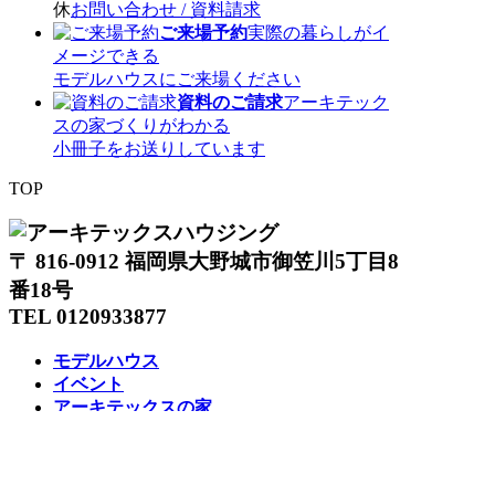
休
お問い合わせ / 資料請求
ご来場予約
実際の暮らしがイ
メージできる
モデルハウスにご来場ください
資料のご請求
アーキテック
スの家づくりがわかる
小冊子をお送りしています
TOP
〒 816-0912 福岡県大野城市御笠川5丁目8
番18号
TEL 0120933877
モデルハウス
イベント
アーキテックスの家
SOLARE
施工実績
コンセプト