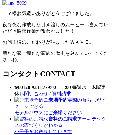
Ｙ様お気遣いありがとうございました。
夜な夜な作成した引き渡しのムービーも喜んでい
ただき徹夜作業が報われました！
お施主様のこだわりが詰まったＷＡＶＥ。
新たな家で新たな家族の歴史を刻んでいってくだ
さいね。
コンタクト
CONTACT
tel.0120-933-877
9:00 - 18:00 毎週水・木曜定
休
お問い合わせ / 資料請求
ご来場予約
実際の暮らしがイ
メージできる
モデルハウスにご来場ください
資料のご請求
アーキテック
スの家づくりがわかる
小冊子をお送りしています