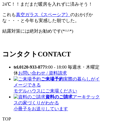
24℃！！まだまだ暖房を入れずに済みそう！
これも
真空ガラス《スペーシア》
のおかげか
な・・・と今年も実感した朝でした。
結露対策には絶対お勧めです(*^^*)
コンタクト
CONTACT
tel.0120-933-877
9:00 - 18:00 毎週水・木曜定
休
お問い合わせ / 資料請求
ご来場予約
実際の暮らしがイ
メージできる
モデルハウスにご来場ください
資料のご請求
アーキテック
スの家づくりがわかる
小冊子をお送りしています
TOP