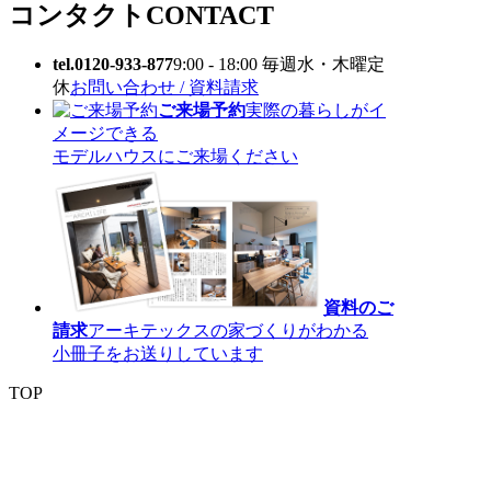
コンタクト
CONTACT
tel.0120-933-877
9:00 - 18:00 毎週水・木曜定
休
お問い合わせ / 資料請求
ご来場予約
実際の暮らしがイ
メージできる
モデルハウスにご来場ください
資料のご
請求
アーキテックスの家づくりがわかる
小冊子をお送りしています
TOP
〒 816-0912 福岡県大野城市御笠川5丁目8