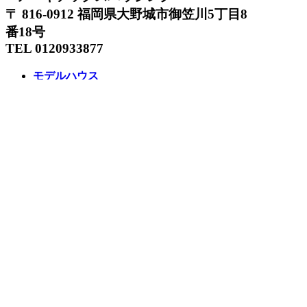
〒 816-0912 福岡県大野城市御笠川5丁目8
番18号
TEL 0120933877
モデルハウス
イベント
アーキテックスの家
SOLARE
施工実績
コンセプト
ニュース
ブログ
コラム
販売物件
スタッフ
会社情報
リクルート
企業総合 HP