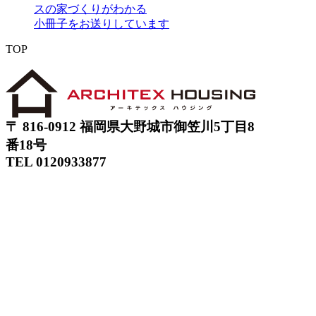
スの家づくりがわかる
小冊子をお送りしています
TOP
〒 816-0912 福岡県大野城市御笠川5丁目8
番18号
TEL 0120933877
モデルハウス
イベント
アーキテックスの家
SOLARE
施工実績
コンセプト
ニュース
ブログ