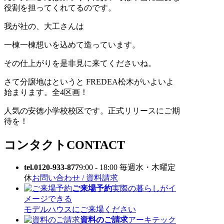
役割を担ってくれてるのです。
我が社の、大工さんは
一棟一棟想いを込めて造っています。
その仕上がりを是非見に来てくださいね。
さて分譲地はというと FREDEA松木がいよいよ
始まります。全4区画！
人気の安徳小学校校区です。正式リリースにご期
待を！
コンタクト
CONTACT
tel.0120-933-877
9:00 - 18:00 毎週水・木曜定
休
お問い合わせ / 資料請求
ご来場予約
実際の暮らしがイ
メージできる
モデルハウスにご来場ください
資料のご請求
アーキテック