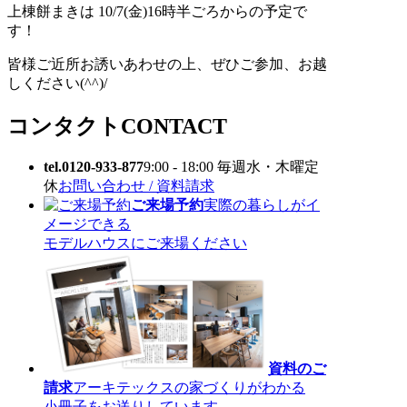
上棟餅まきは 10/7(金)16時半ごろからの予定で
す！
皆様ご近所お誘いあわせの上、ぜひご参加、お越
しください(^^)/
コンタクト
CONTACT
tel.0120-933-877
9:00 - 18:00 毎週水・木曜定
休
お問い合わせ / 資料請求
ご来場予約
実際の暮らしがイ
メージできる
モデルハウスにご来場ください
資料のご
請求
アーキテックスの家づくりがわかる
小冊子をお送りしています