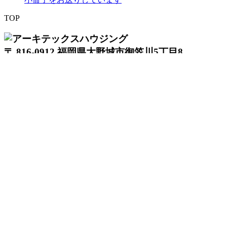
TOP
〒 816-0912 福岡県大野城市御笠川5丁目8
番18号
TEL 0120933877
モデルハウス
イベント
アーキテックスの家
SOLARE
施工実績
コンセプト
ニュース
ブログ
コラム
販売物件
スタッフ