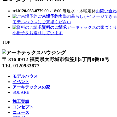
tel.0120-933-877
9:00 - 18:00 毎週水・木曜定休
お問い合わせ
ご来場予約
実際の暮らしがイメージできる
モデルハウスにご来場ください
資料のご請求
アーキテックスの家づくり
小冊子をお送りしています
TOP
〒 816-0912 福岡県大野城市御笠川5丁目8番18号
TEL 0120933877
モデルハウス
イベント
アーキテックスの家
SOLARE
施工実績
コンセプト
ニュース