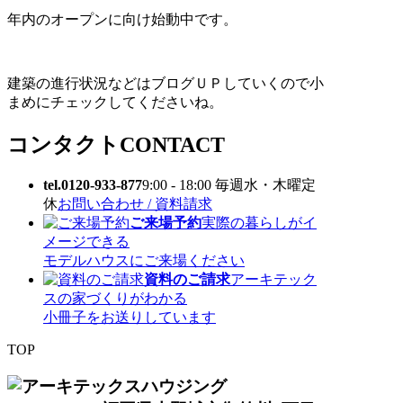
年内のオープンに向け始動中です。
建築の進行状況などはブログＵＰしていくので小
まめにチェックしてくださいね。
コンタクト
CONTACT
tel.0120-933-877
9:00 - 18:00 毎週水・木曜定
休
お問い合わせ / 資料請求
ご来場予約
実際の暮らしがイ
メージできる
モデルハウスにご来場ください
資料のご請求
アーキテック
スの家づくりがわかる
小冊子をお送りしています
TOP