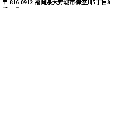
〒 816-0912 福岡県大野城市御笠川5丁目8
番18号
TEL 0120933877
モデルハウス
イベント
アーキテックスの家
SOLARE
施工実績
コンセプト
ニュース
ブログ
コラム
販売物件
スタッフ
会社情報
リクルート
企業総合 HP
Follow us