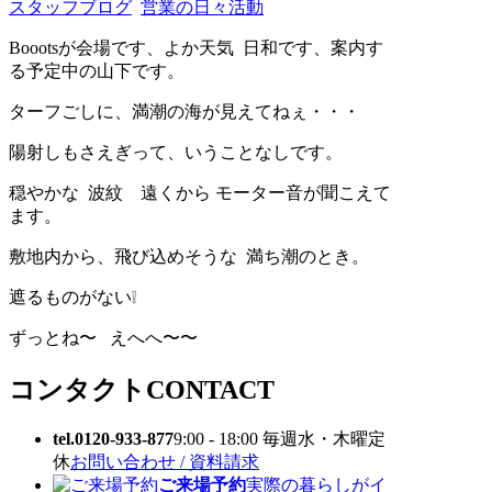
スタッフブログ
営業の日々活動
Boootsが会場です、よか天気 日和です、案内す
る予定中の山下です。
ターフごしに、満潮の海が見えてねぇ・・・
陽射しもさえぎって、いうことなしです。
穏やかな 波紋 遠くから モーター音が聞こえて
ます。
敷地内から、飛び込めそうな 満ち潮のとき。
遮るものがない❕
ずっとね〜 えへへ〜〜
コンタクト
CONTACT
tel.0120-933-877
9:00 - 18:00 毎週水・木曜定
休
お問い合わせ / 資料請求
ご来場予約
実際の暮らしがイ