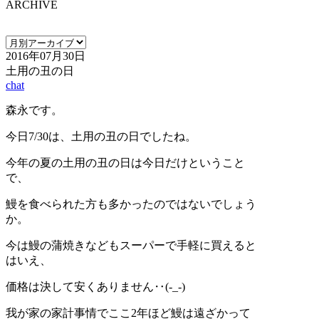
ARCHIVE
2016年07月30日
土用の丑の日
chat
森永です。
今日7/30は、土用の丑の日でしたね。
今年の夏の土用の丑の日は今日だけということ
で、
鰻を食べられた方も多かったのではないでしょう
か。
今は鰻の蒲焼きなどもスーパーで手軽に買えると
はいえ、
価格は決して安くありません‥(-_-)
我が家の家計事情でここ2年ほど鰻は遠ざかって