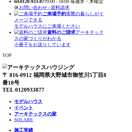
tel.0120-933-877
9:00 - 18:00 毎週水・木曜定
休
お問い合わせ / 資料請求
ご来場予約
実際の暮らしがイ
メージできる
モデルハウスにご来場ください
資料のご請求
アーキテック
スの家づくりがわかる
小冊子をお送りしています
TOP
〒 816-0912 福岡県大野城市御笠川5丁目8
番18号
TEL 0120933877
モデルハウス
イベント
アーキテックスの家
SOLARE
施工実績