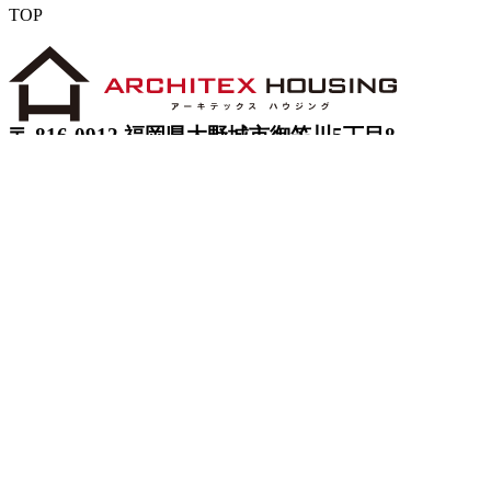
TOP
〒 816-0912 福岡県大野城市御笠川5丁目8
番18号
TEL 0120933877
モデルハウス
イベント
アーキテックスの家
SOLARE
施工実績
コンセプト
ニュース
ブログ
コラム
販売物件