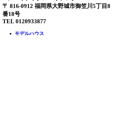
〒 816-0912 福岡県大野城市御笠川5丁目8
番18号
TEL 0120933877
モデルハウス
イベント
アーキテックスの家
SOLARE
施工実績
コンセプト
ニュース
ブログ
コラム
販売物件
スタッフ
会社情報
リクルート
企業総合 HP
Follow us