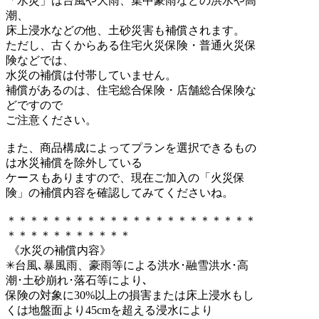
「水災」は台風や大雨、集中豪雨などの洪水や高
潮、
床上浸水などの他、土砂災害も補償されます。
ただし、古くからある住宅
火災保険
・普通
火災保
険
などでは、
水災の補償は付帯していません。
補償があるのは、住宅総合保険・店舗総合保険な
どですので
ご注意ください。
また、商品構成によってプランを選択できるもの
は水災補償を除外している
ケースもありますので、現在ご加入の「火災保
険」の補償内容を確認してみてくださいね。
＊＊＊＊＊＊＊＊＊＊＊＊＊＊＊＊＊＊＊＊＊＊
＊＊＊＊＊＊＊＊＊＊＊
《水災の補償内容》
✳︎台風､暴風雨、豪雨等による洪水･融雪洪水･高
潮･土砂崩れ･落石等により､
保険の対象に30%以上の損害または床上浸水もし
くは地盤面より45cmを超える浸水により