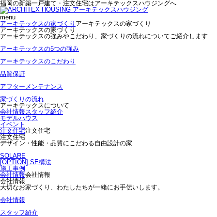
福岡の新築一戸建て・注文住宅はアーキテックスハウジングへ
menu
アーキテックスの家づくり
アーキテックスの家づくり
アーキテックスの家づくり
アーキテックスの強みやこだわり、家づくりの流れについてご紹介します
アーキテックスの5つの強み
アーキテックスのこだわり
品質保証
アフターメンテナンス
家づくりの流れ
アーキテックスについて
会社情報
スタッフ紹介
モデルハウス
イベント
注文住宅
注文住宅
注文住宅
デザイン・性能・品質にこだわる自由設計の家
SOLARE
[OPTION] SE構法
施工事例
会社情報
会社情報
会社情報
大切なお家づくり、わたしたちが一緒にお手伝いします。
会社情報
スタッフ紹介