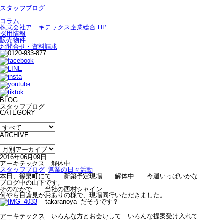
スタッフブログ
コラム
株式会社アーキテックス企業総合 HP
採用情報
販売物件
お問合せ・資料請求
BLOG
スタッフブログ
CATEGORY
ARCHIVE
2016年06月09日
アーキテックス 解体中
スタッフブログ
営業の日々活動
本日、篠栗町にて 新築予定現場 解体中 今週いっぱいかな
ブログ中の山下です。
そのなかで 当社の西村シャイン
何やら目論見がおありの様で、現場同行いただきました。
takaranoya だそうです？
アーキテックス いろんな方とお会いして いろんな提案受け入れて