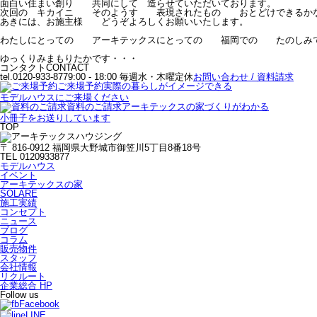
面白い住まい創り 共同にして 造らせていただいております。
次回の キカイニ そのようす 表現されたもの おとどけできるか
あきには、お施主様 どうぞよろしくお願いいたします。
わたしにとっての アーキテックスにとっての 福岡での たのしみ
ゆっくりみまもりたかです・・・
コンタクト
CONTACT
tel.0120-933-877
9:00 - 18:00 毎週水・木曜定休
お問い合わせ / 資料請求
ご来場予約
実際の暮らしがイメージできる
モデルハウスにご来場ください
資料のご請求
アーキテックスの家づくりがわかる
小冊子をお送りしています
TOP
〒 816-0912 福岡県大野城市御笠川5丁目8番18号
TEL 0120933877
モデルハウス
イベント
アーキテックスの家
SOLARE
施工実績
コンセプト
ニュース
ブログ
コラム
販売物件
スタッフ
会社情報
リクルート
企業総合 HP
Follow us
Facebook
LINE