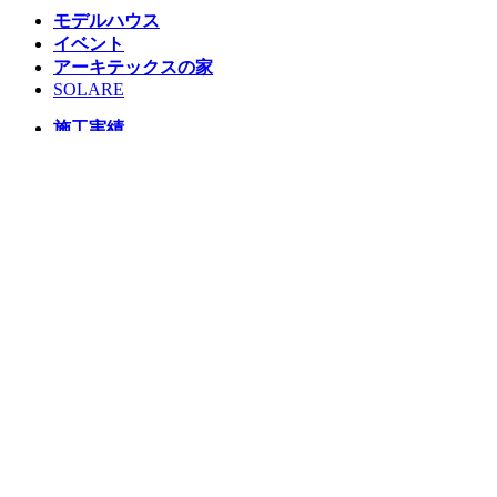
モデルハウス
イベント
アーキテックスの家
SOLARE
施工実績
コンセプト
ニュース
ブログ
コラム
販売物件
スタッフ
会社情報
リクルート
企業総合 HP
Follow us
Facebook
LINE
Instagram
YouTube
TikTok