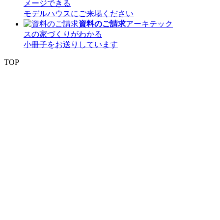
メージできる
モデルハウスにご来場ください
資料のご請求
アーキテック
スの家づくりがわかる
小冊子をお送りしています
TOP
〒 816-0912 福岡県大野城市御笠川5丁目8
番18号
TEL 0120933877
モデルハウス
イベント
アーキテックスの家
SOLARE
施工実績
コンセプト