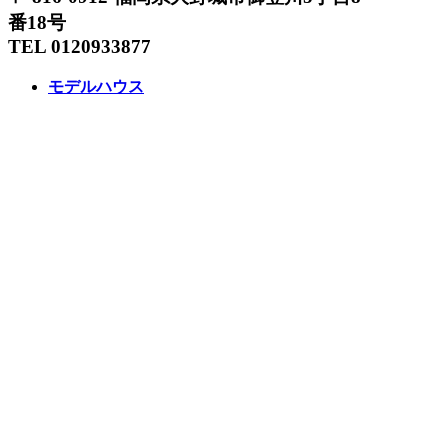
番18号
TEL 0120933877
モデルハウス
イベント
アーキテックスの家
SOLARE
施工実績
コンセプト
ニュース
ブログ
コラム
販売物件
スタッフ
会社情報
リクルート
企業総合 HP
Follow us
Facebook