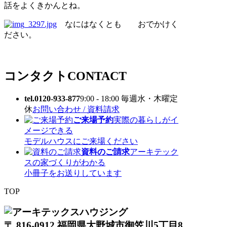
話をよくきかんとね。
なにはなくとも おでかけく
ださい。
コンタクト
CONTACT
tel.0120-933-877
9:00 - 18:00 毎週水・木曜定
休
お問い合わせ / 資料請求
ご来場予約
実際の暮らしがイ
メージできる
モデルハウスにご来場ください
資料のご請求
アーキテック
スの家づくりがわかる
小冊子をお送りしています
TOP
〒 816-0912 福岡県大野城市御笠川5丁目8