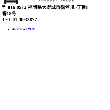
〒 816-0912 福岡県大野城市御笠川5丁目8
番18号
TEL 0120933877
モデルハウス
イベント
アーキテックスの家
SOLARE
施工実績
コンセプト
ニュース
ブログ
コラム
販売物件
スタッフ
会社情報
リクルート
企業総合 HP