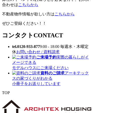
合わせは
こちらから
不動産物件情報が欲しい方は
こちらから
ぜひご登録ください！！
コンタクト
CONTACT
tel.0120-933-877
9:00 - 18:00 毎週水・木曜定
休
お問い合わせ / 資料請求
ご来場予約
実際の暮らしがイ
メージできる
モデルハウスにご来場ください
資料のご請求
アーキテック
スの家づくりがわかる
小冊子をお送りしています
TOP