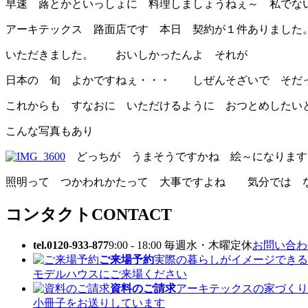
早速 蕗とかといっしょに 料理しましょうねぇ～ 私でな
アーキテックス 路面店です 本日 契約が１件ありまし
いただきました。 おいしかったんよ それが
日本の 旬 よかですねぇ・・・ しぜんそざいで そだ
これからも すなおに いただけるように おつとめしたい
こんな写真もあり
どっちが うまそうですかね 絵～になります
照明って つかわれかたって 大事ですよね 気分では 
コンタクト
CONTACT
tel.0120-933-877
9:00 - 18:00 毎週水・木曜定休
お問い合わせ
ご来場予約
実際の暮らしがイメージできる
モデルハウスにご来場ください
資料のご請求
アーキテックスの家づくり
小冊子をお送りしています