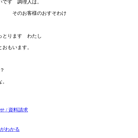
いです 調理人は。
た。 そのお客様のおすそわけ
っとります わたし
とおもいます。
？
な。
 / 資料請求
がわかる