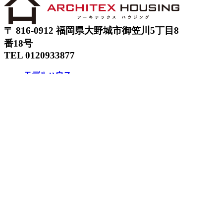
〒 816-0912 福岡県大野城市御笠川5丁目8
番18号
TEL 0120933877
モデルハウス
イベント
アーキテックスの家
SOLARE
施工実績
コンセプト
ニュース
ブログ
コラム
販売物件
スタッフ
会社情報
リクルート