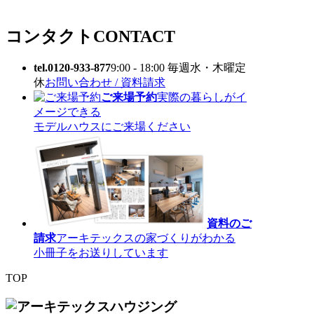
コンタクト
CONTACT
tel.0120-933-877
9:00 - 18:00 毎週水・木曜定
休
お問い合わせ / 資料請求
ご来場予約
実際の暮らしがイ
メージできる
モデルハウスにご来場ください
資料のご
請求
アーキテックスの家づくりがわかる
小冊子をお送りしています
TOP