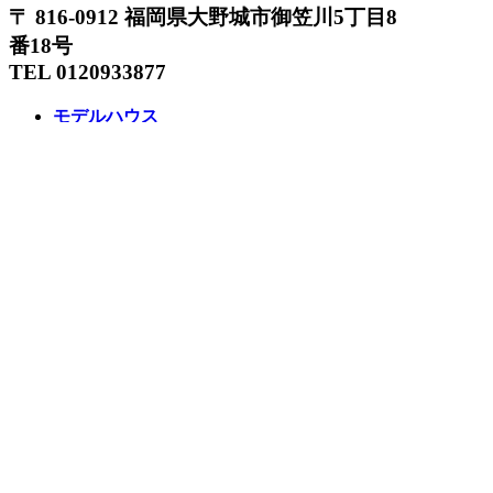
〒 816-0912 福岡県大野城市御笠川5丁目8
番18号
TEL 0120933877
モデルハウス
イベント
アーキテックスの家
SOLARE
施工実績
コンセプト
ニュース
ブログ
コラム
販売物件
スタッフ
会社情報
リクルート
企業総合 HP
Follow us