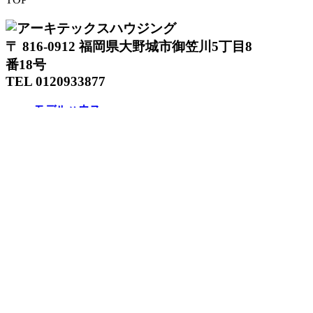
〒 816-0912 福岡県大野城市御笠川5丁目8
番18号
TEL 0120933877
モデルハウス
イベント
アーキテックスの家
SOLARE
施工実績
コンセプト
ニュース
ブログ
コラム
販売物件
スタッフ
会社情報
リクルート