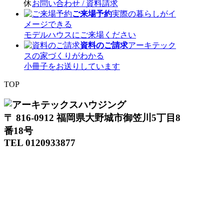
休
お問い合わせ / 資料請求
ご来場予約
実際の暮らしがイ
メージできる
モデルハウスにご来場ください
資料のご請求
アーキテック
スの家づくりがわかる
小冊子をお送りしています
TOP
〒 816-0912 福岡県大野城市御笠川5丁目8
番18号
TEL 0120933877
モデルハウス
イベント
アーキテックスの家
SOLARE
施工実績
コンセプト