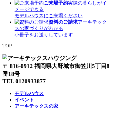
ご来場予約
実際の暮らしがイ
メージできる
モデルハウスにご来場ください
資料のご請求
アーキテック
スの家づくりがわかる
小冊子をお送りしています
TOP
〒 816-0912 福岡県大野城市御笠川5丁目8
番18号
TEL 0120933877
モデルハウス
イベント
アーキテックスの家
SOLARE
施工実績
コンセプト
ニュース