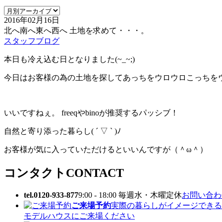
2016年02月16日
北へ南へ東へ西へ 土地を求めて・・・。
スタッフブログ
本日も冷え込む日となりました(~_~;)
今日はお客様の為の土地を探してあっちをウロウロこっちを
いいですねぇ。 freeqやbinoが推奨するパッシブ！
自然と寄り添った暮らし( ´ ▽ ` )ﾉ
お客様が気に入っていただけるといいんですが（＾ω＾）
コンタクト
CONTACT
tel.0120-933-877
9:00 - 18:00 毎週水・木曜定休
お問い合わせ
ご来場予約
実際の暮らしがイメージできる
モデルハウスにご来場ください