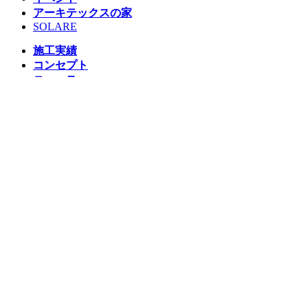
アーキテックスの家
SOLARE
施工実績
コンセプト
ニュース
ブログ
コラム
販売物件
スタッフ
会社情報
リクルート
企業総合 HP
Follow us
Facebook
LINE
Instagram
YouTube