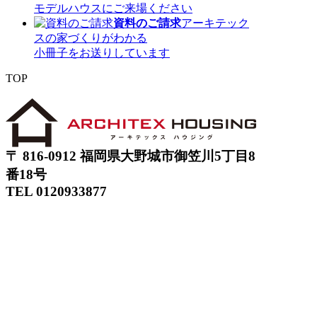
モデルハウスにご来場ください
資料のご請求
アーキテック
スの家づくりがわかる
小冊子をお送りしています
TOP
〒 816-0912 福岡県大野城市御笠川5丁目8
番18号
TEL 0120933877
モデルハウス
イベント
アーキテックスの家
SOLARE
施工実績
コンセプト