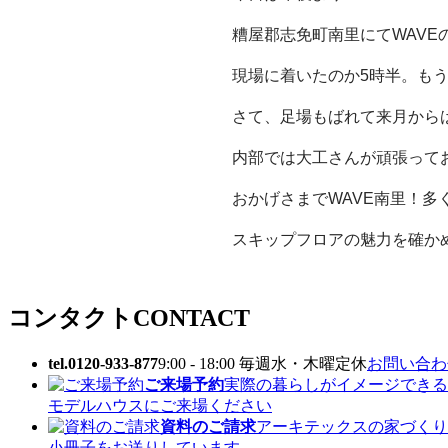
糟屋郡志免町南里にてWAVE
現場に着いたのか5時半。も
さて、足場もばれて来月から
内部では大工さんが頑張って
おかげさまでWAVE南里！多
スキップフロアの魅力を確かめ
コンタクト
CONTACT
tel.0120-933-877
9:00 - 18:00 毎週水・木曜定休
お問い合わせ
ご来場予約
実際の暮らしがイメージできる
モデルハウスにご来場ください
資料のご請求
アーキテックスの家づくり
小冊子をお送りしています