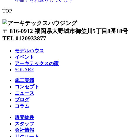
TOP
〒 816-0912 福岡県大野城市御笠川5丁目8番18号
TEL 0120933877
モデルハウス
イベント
アーキテックスの家
SOLARE
施工実績
コンセプト
ニュース
ブログ
コラム
販売物件
スタッフ
会社情報
リクルート