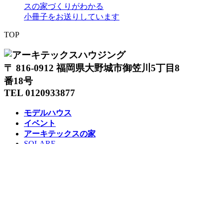
スの家づくりがわかる
小冊子をお送りしています
TOP
〒 816-0912 福岡県大野城市御笠川5丁目8
番18号
TEL 0120933877
モデルハウス
イベント
アーキテックスの家
SOLARE
施工実績
コンセプト
ニュース
ブログ
コラム
販売物件