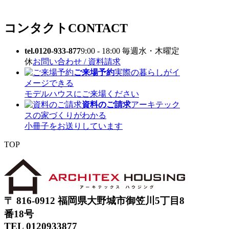
コンタクト
CONTACT
tel.0120-933-877
9:00 - 18:00 毎週水・木曜定
休
お問い合わせ / 資料請求
ご来場予約
実際の暮らしがイ
メージできる
モデルハウスにご来場ください
資料のご請求
アーキテック
スの家づくりがわかる
小冊子をお送りしています
TOP
〒 816-0912 福岡県大野城市御笠川5丁目8
番18号
TEL 0120933877