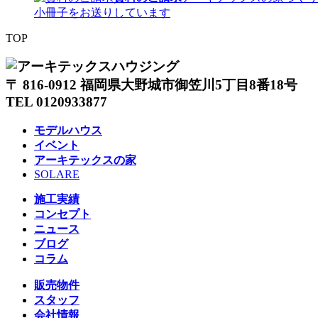
小冊子をお送りしています
TOP
〒 816-0912 福岡県大野城市御笠川5丁目8番18号
TEL 0120933877
モデルハウス
イベント
アーキテックスの家
SOLARE
施工実績
コンセプト
ニュース
ブログ
コラム
販売物件
スタッフ
会社情報