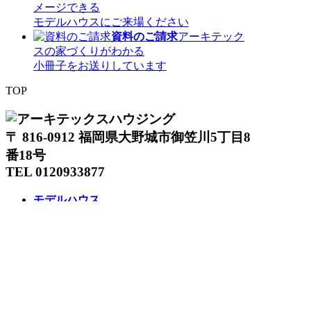
メージできる
モデルハウスにご来場ください
資料のご請求
アーキテック
スの家づくりがわかる
小冊子をお送りしています
TOP
〒 816-0912 福岡県大野城市御笠川5丁目8
番18号
TEL 0120933877
モデルハウス
イベント
アーキテックスの家
SOLARE
施工実績
コンセプト
ニュース
ブログ