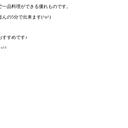
で一品料理ができる優れものです。
の5分で出来ます(^o^)
おすすめです♪
^^