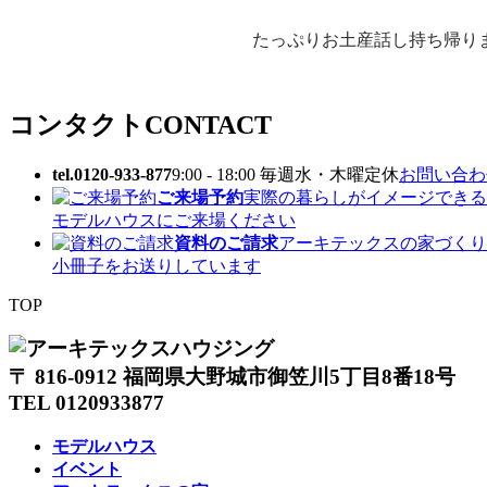
たっぷりお土産話し持ち帰りま
コンタクト
CONTACT
tel.0120-933-877
9:00 - 18:00 毎週水・木曜定休
お問い合わせ
ご来場予約
実際の暮らしがイメージできる
モデルハウスにご来場ください
資料のご請求
アーキテックスの家づくり
小冊子をお送りしています
TOP
〒 816-0912 福岡県大野城市御笠川5丁目8番18号
TEL 0120933877
モデルハウス
イベント