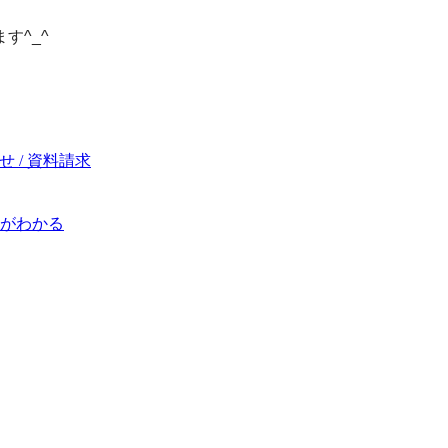
す^_^
 / 資料請求
がわかる