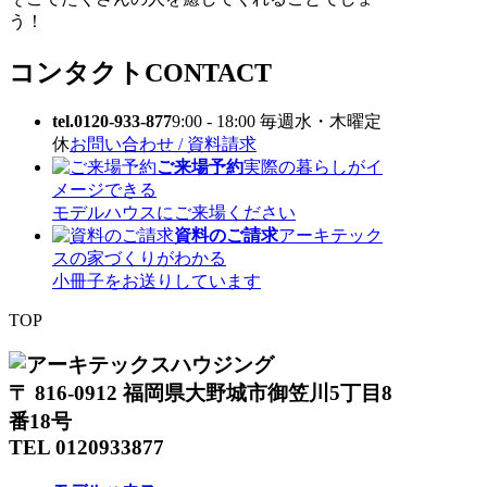
う！
コンタクト
CONTACT
tel.0120-933-877
9:00 - 18:00 毎週水・木曜定
休
お問い合わせ / 資料請求
ご来場予約
実際の暮らしがイ
メージできる
モデルハウスにご来場ください
資料のご請求
アーキテック
スの家づくりがわかる
小冊子をお送りしています
TOP
〒 816-0912 福岡県大野城市御笠川5丁目8
番18号
TEL 0120933877