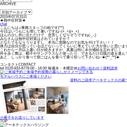
ARCHIVE
2015年07月31日
☀熱中症対策☀
chat
こんにちは♫事務スタッフの柏です(^^)
今日はいつもにも増して暑いですね~(+_+)(+_+)
ほんの少し外に出ただけで、息苦しくなりそうですね(-_-;)
みなさんは熱中症対策はされていますか？
どなたでもなりうりますし、本当に危険なのでお気を付け下さい！！
体力は自分が思っているほどないってくらいに考えていた方が良いと思いま
これから一月以上暑い日が続きますが、真夏は特に水分補給を忘れずに！
外を歩く際は、帽子やサングラスなど使ったり、できるだけ日陰の道を選ん
あと、しっかり食べて朝ごはんを食べて乗り切って下さいね~☀(*^_^*)☀
コンタクト
CONTACT
tel.0120-933-877
9:00 - 18:00 毎週水・木曜定休
お問い合わせ / 資料請求
ご来場予約
実際の暮らしがイメージできる
モデルハウスにご来場ください
資料のご請求
アーキテックスの家
小冊子をお送りしています
TOP