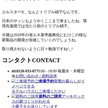
エルスターX、なんとトリプル硝子なんです。
日本のサッシもようやくここまで来ましたね。環
境先進国では当たり前のトリプル硝子。
今後は2020年の省エネ基準義務化にむけこの様な
新製品の開発が加速していくのでしょうね。
取り残されないように日々勉強ですね^_^
コンタクト
CONTACT
tel.0120-933-877
9:00 - 18:00 毎週水・木曜定
休
お問い合わせ / 資料請求
ご来場予約
実際の暮らしがイ
メージできる
モデルハウスにご来場ください
資料のご請求
アーキテック
スの家づくりがわかる
小冊子をお送りしています