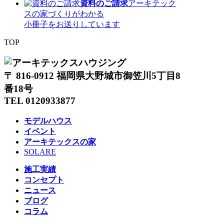
資料のご請求
アーキテック
スの家づくりがわかる
小冊子をお送りしています
TOP
〒 816-0912 福岡県大野城市御笠川5丁目8
番18号
TEL 0120933877
モデルハウス
イベント
アーキテックスの家
SOLARE
施工実績
コンセプト
ニュース
ブログ
コラム