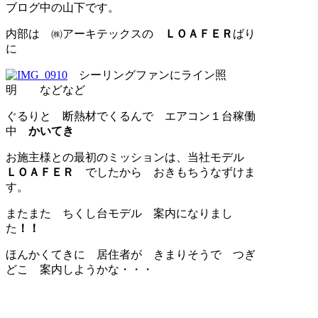
ブログ中の山下です。
内部は ㈱アーキテックスの
ＬＯＡＦＥＲ
ばり
に
シーリングファンにライン照
明 などなど
ぐるりと 断熱材でくるんで エアコン１台稼働
中
かいてき
お施主様との最初のミッションは、当社モデル
ＬＯＡＦＥＲ
でしたから おきもちうなずけま
す。
またまた ちくし台モデル 案内になりまし
た
！！
ほんかくてきに 居住者が きまりそうで つぎ
どこ 案内しようかな・・・