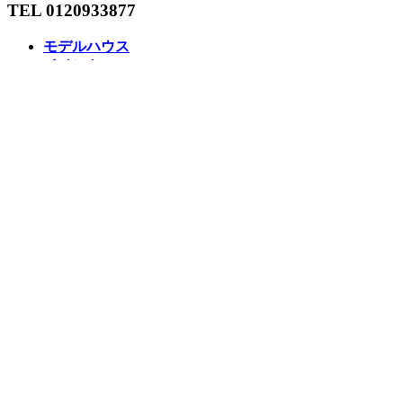
TEL 0120933877
モデルハウス
イベント
アーキテックスの家
SOLARE
施工実績
コンセプト
ニュース
ブログ
コラム
販売物件
スタッフ
会社情報
リクルート
企業総合 HP
Follow us
Facebook
LINE
Instagram