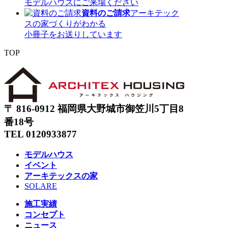
モデルハウスにご来場ください
資料のご請求
アーキテック
スの家づくりがわかる
小冊子をお送りしています
TOP
〒 816-0912 福岡県大野城市御笠川5丁目8
番18号
TEL 0120933877
モデルハウス
イベント
アーキテックスの家
SOLARE
施工実績
コンセプト
ニュース