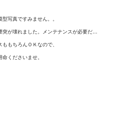
模型写真ですみません。。
煙突が壊れました。メンテナンスが必要だ…
スももちろんＯＫなので、
用命くださいませ。