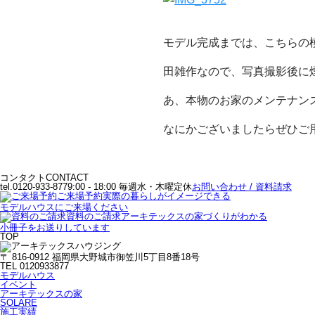
モデル完成までは、こちらの
田雑作なので、写真撮影後に
あ、本物のお家のメンテナン
なにかございましたらぜひご
コンタクト
CONTACT
tel.0120-933-877
9:00 - 18:00 毎週水・木曜定休
お問い合わせ / 資料請求
ご来場予約
実際の暮らしがイメージできる
モデルハウスにご来場ください
資料のご請求
アーキテックスの家づくりがわかる
小冊子をお送りしています
TOP
〒 816-0912 福岡県大野城市御笠川5丁目8番18号
TEL 0120933877
モデルハウス
イベント
アーキテックスの家
SOLARE
施工実績