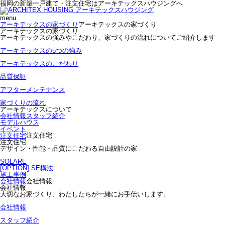
福岡の新築一戸建て・注文住宅はアーキテックスハウジングへ
menu
アーキテックスの家づくり
アーキテックスの家づくり
アーキテックスの家づくり
アーキテックスの強みやこだわり、家づくりの流れについてご紹介します
アーキテックスの5つの強み
アーキテックスのこだわり
品質保証
アフターメンテナンス
家づくりの流れ
アーキテックスについて
会社情報
スタッフ紹介
モデルハウス
イベント
注文住宅
注文住宅
注文住宅
デザイン・性能・品質にこだわる自由設計の家
SOLARE
[OPTION] SE構法
施工事例
会社情報
会社情報
会社情報
大切なお家づくり、わたしたちが一緒にお手伝いします。
会社情報
スタッフ紹介