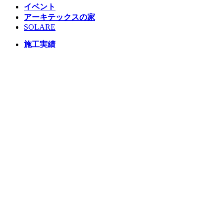
イベント
アーキテックスの家
SOLARE
施工実績
コンセプト
ニュース
ブログ
コラム
販売物件
スタッフ
会社情報
リクルート
企業総合 HP
Follow us
Facebook
LINE
Instagram
YouTube
TikTok