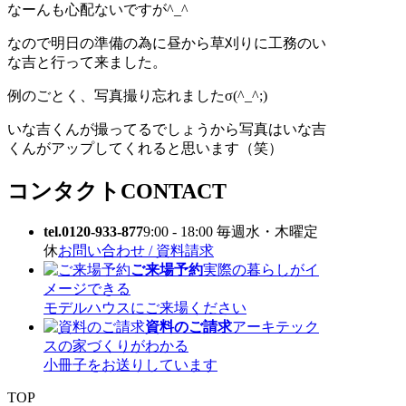
なーんも心配ないですが^_^
なので明日の準備の為に昼から草刈りに工務のい
な吉と行って来ました。
例のごとく、写真撮り忘れましたσ(^_^;)
いな吉くんが撮ってるでしょうから写真はいな吉
くんがアップしてくれると思います（笑）
コンタクト
CONTACT
tel.0120-933-877
9:00 - 18:00 毎週水・木曜定
休
お問い合わせ / 資料請求
ご来場予約
実際の暮らしがイ
メージできる
モデルハウスにご来場ください
資料のご請求
アーキテック
スの家づくりがわかる
小冊子をお送りしています
TOP