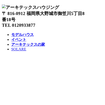
〒 816-0912 福岡県大野城市御笠川5丁目8
番18号
TEL 0120933877
モデルハウス
イベント
アーキテックスの家
SOLARE
施工実績
コンセプト
ニュース
ブログ
コラム
販売物件
スタッフ
会社情報
リクルート