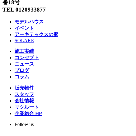
番18号
TEL 0120933877
モデルハウス
イベント
アーキテックスの家
SOLARE
施工実績
コンセプト
ニュース
ブログ
コラム
販売物件
スタッフ
会社情報
リクルート
企業総合 HP
Follow us