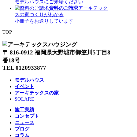
モデルハウスにご来場ください
資料のご請求
アーキテック
スの家づくりがわかる
小冊子をお送りしています
TOP
〒 816-0912 福岡県大野城市御笠川5丁目8
番18号
TEL 0120933877
モデルハウス
イベント
アーキテックスの家
SOLARE
施工実績
コンセプト
ニュース
ブログ
コラム