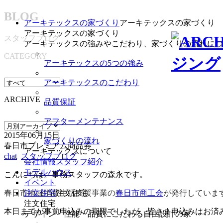
BLOG
アーキテックスの家づくり
アーキテックスの家づくり
アーキテックスの家づくり
スタッフブログ
アーキテックスの強みやこだわり、家づくりの流れにつ
CATEGORY
アーキテックスの5つの強み
アーキテックスのこだわり
ARCHIVE
品質保証
アフターメンテナンス
2015年06月15日
家づくりの流れ
春日市プレミアム商品券
アーキテックスについて
chat
スタッフブログ
会社情報
スタッフ紹介
モデルハウス
こんにちは。事務スタッフの森永です。
イベント
春日市地域消費生活支援事業の
春日市
商工会
が発行していま
注文住宅
注文住宅
注文住宅
本日までが事前申込みの期限でしたが、皆さま申込みはお済
デザイン・性能・品質にこだわる自由設計の家