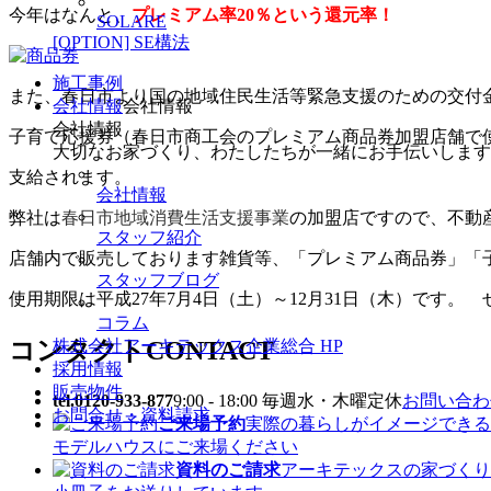
今年はなんと、
プレミアム率20％という還元率！
SOLARE
[OPTION] SE構法
施工事例
また、春日市より国の地域住民生活等緊急支援の
ための交付
会社情報
会社情報
会社情報
子育て応援券（春日市商工会のプレミアム商品券加盟店舗で使
大切なお家づくり、わたしたちが一緒にお手伝いします
支給されます。
会社情報
弊社は
春日市地域消費生活支援事業
の加盟店ですので、不動
スタッフ紹介
店舗内で販売しております雑貨等、「プレミアム商品券」「
スタッフブログ
使用期限は平成27年7月4日（土）～12月31日（木）です。
コラム
コンタクト
CONTACT
株式会社アーキテックス企業総合 HP
採用情報
販売物件
tel.0120-933-877
9:00 - 18:00 毎週水・木曜定休
お問い合わせ
お問合せ・資料請求
ご来場予約
実際の暮らしがイメージできる
モデルハウスにご来場ください
資料のご請求
アーキテックスの家づくり