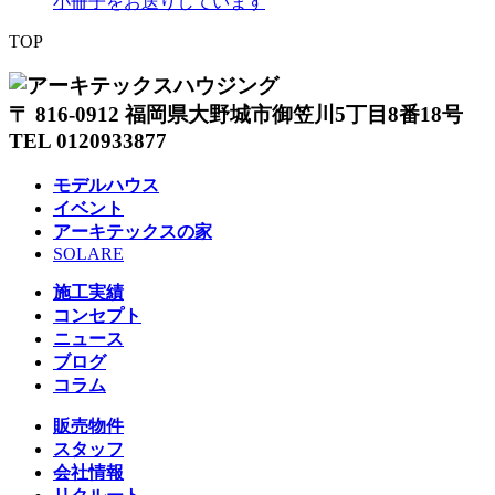
小冊子をお送りしています
TOP
〒 816-0912 福岡県大野城市御笠川5丁目8番18号
TEL 0120933877
モデルハウス
イベント
アーキテックスの家
SOLARE
施工実績
コンセプト
ニュース
ブログ
コラム
販売物件
スタッフ
会社情報