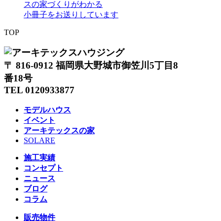
スの家づくりがわかる
小冊子をお送りしています
TOP
〒 816-0912 福岡県大野城市御笠川5丁目8
番18号
TEL 0120933877
モデルハウス
イベント
アーキテックスの家
SOLARE
施工実績
コンセプト
ニュース
ブログ
コラム
販売物件